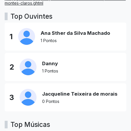
montes-claros.ghtml
Top Ouvintes
Ana Sther da Silva Machado
1
1 Pontos
Danny
2
1 Pontos
Jacqueline Teixeira de morais
3
0 Pontos
Top Músicas