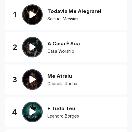
Todavia Me Alegrarei
1
Samuel Messias
A Casa É Sua
2
Casa Worship
Me Atraiu
3
Gabriela Rocha
É Tudo Teu
4
Leandro Borges