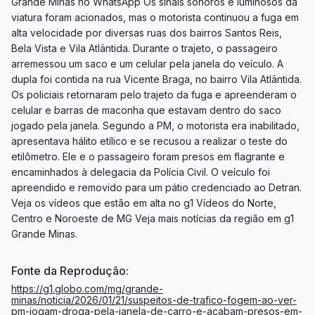
Grande Minas no WhatsApp Os sinais sonoros e luminosos da
viatura foram acionados, mas o motorista continuou a fuga em
alta velocidade por diversas ruas dos bairros Santos Reis,
Bela Vista e Vila Atlântida. Durante o trajeto, o passageiro
arremessou um saco e um celular pela janela do veículo. A
dupla foi contida na rua Vicente Braga, no bairro Vila Atlântida.
Os policiais retornaram pelo trajeto da fuga e apreenderam o
celular e barras de maconha que estavam dentro do saco
jogado pela janela. Segundo a PM, o motorista era inabilitado,
apresentava hálito etílico e se recusou a realizar o teste do
etilômetro. Ele e o passageiro foram presos em flagrante e
encaminhados à delegacia da Polícia Civil. O veículo foi
apreendido e removido para um pátio credenciado ao Detran.
Veja os vídeos que estão em alta no g1 Vídeos do Norte,
Centro e Noroeste de MG Veja mais notícias da região em g1
Grande Minas.
Fonte da Reprodução:
https://g1.globo.com/mg/grande-
minas/noticia/2026/01/21/suspeitos-de-trafico-fogem-ao-ver-
pm-jogam-droga-pela-janela-de-carro-e-acabam-presos-em-