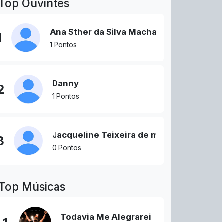
Top Ouvintes
Ana Sther da Silva Machado
1
1 Pontos
Danny
2
1 Pontos
Jacqueline Teixeira de morais
3
0 Pontos
Top Músicas
Todavia Me Alegrarei