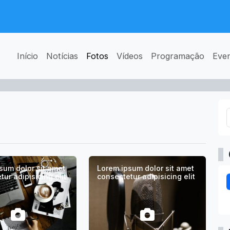
Início
Notícias
Fotos
Vídeos
Programação
Eve
sum dolor sit amet
Lorem ipsum dolor sit amet
ur adipisicing elit
consectetur adipisicing elit