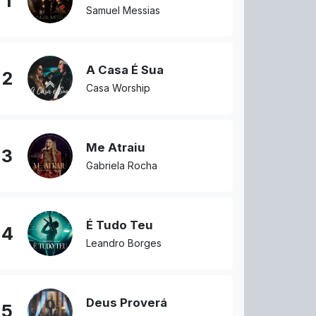
1
Samuel Messias
A Casa É Sua
2
Casa Worship
Me Atraiu
3
Gabriela Rocha
É Tudo Teu
4
Leandro Borges
Deus Proverá
5