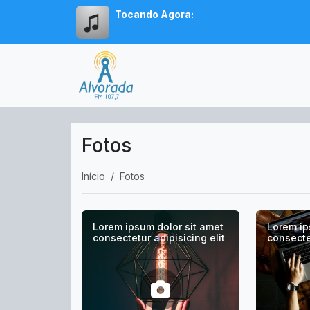
Tocando Agora:
Fotos
Início
Fotos
Lorem ipsum dolor sit amet
Lorem ip
consectetur adipisicing elit
consectet