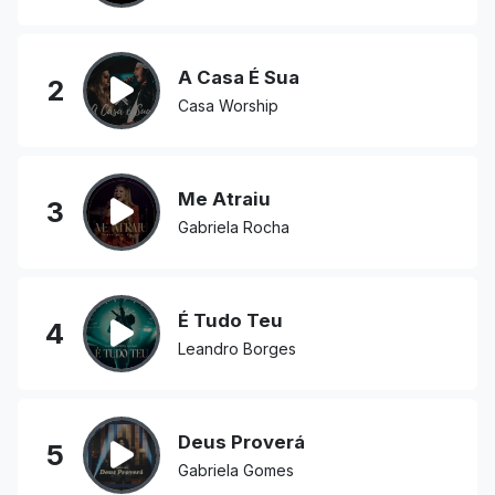
A Casa É Sua
2
Casa Worship
Me Atraiu
3
Gabriela Rocha
É Tudo Teu
4
Leandro Borges
Deus Proverá
5
Gabriela Gomes