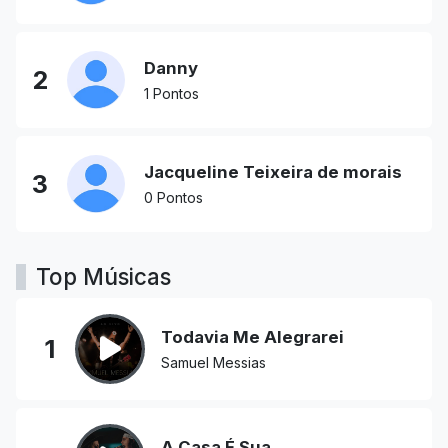
Danny
2
1 Pontos
Jacqueline Teixeira de morais
3
0 Pontos
Top Músicas
Todavia Me Alegrarei
1
Samuel Messias
A Casa É Sua