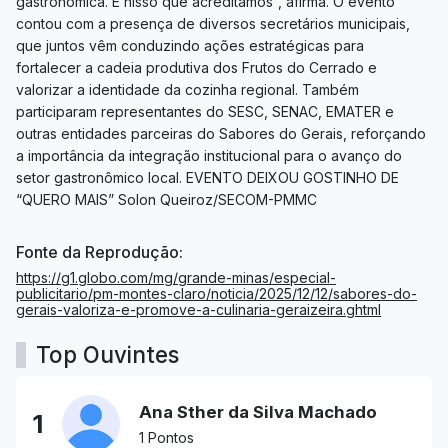
gastronômica. É nisso que acreditamos”, afirma. O evento
contou com a presença de diversos secretários municipais,
que juntos vêm conduzindo ações estratégicas para
fortalecer a cadeia produtiva dos Frutos do Cerrado e
valorizar a identidade da cozinha regional. Também
participaram representantes do SESC, SENAC, EMATER e
outras entidades parceiras do Sabores do Gerais, reforçando
a importância da integração institucional para o avanço do
setor gastronômico local. EVENTO DEIXOU GOSTINHO DE
“QUERO MAIS” Solon Queiroz/SECOM-PMMC
Fonte da Reprodução:
https://g1.globo.com/mg/grande-minas/especial-
publicitario/pm-montes-claro/noticia/2025/12/12/sabores-do-
gerais-valoriza-e-promove-a-culinaria-geraizeira.ghtml
Top Ouvintes
Ana Sther da Silva Machado
1
1 Pontos