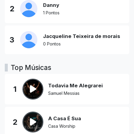
Danny
2
1 Pontos
Jacqueline Teixeira de morais
3
0 Pontos
Top Músicas
Todavia Me Alegrarei
1
Samuel Messias
A Casa É Sua
2
Casa Worship