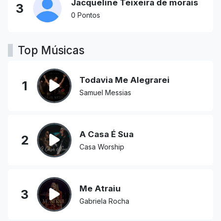
Jacqueline Teixeira de morais
3
0 Pontos
Top Músicas
Todavia Me Alegrarei
1
Samuel Messias
A Casa É Sua
2
Casa Worship
Me Atraiu
3
Gabriela Rocha