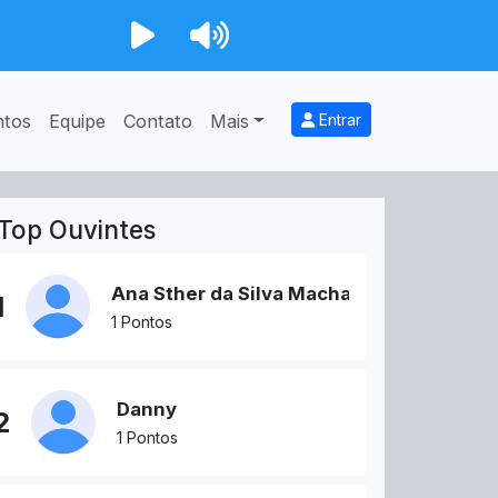
ntos
Equipe
Contato
Mais
Entrar
Top Ouvintes
Ana Sther da Silva Machado
1
1 Pontos
Danny
2
1 Pontos