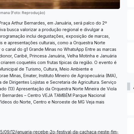
semana (Foto: Reprodução)
Praça Arthur Bernardes, em Januária, será palco do 2º
tiva busca valorizar a produção regional e divulgar a
 programação inclui degustações, exposição de marcas,
is e apresentações culturais, como a Orquestra Norte
uir o canal do g1 Grande Minas no WhatsApp Entre as marcas
ionor, Caribé, Princesa Januária, Velha Motinha e Januária
criarem coquetéis com frutas típicas da região. O evento é
 Municipal de Turismo, Cultura, Meio Ambiente e
e Minas, Emater, Instituto Mineiro de Agropecuária (IMA),
 de Dirigentes Lojistas e Secretaria de Agricultura. Serviço
ado (13) Apresentação da Orquestra Norte Mineira de Viola
rthur Bernardes – Centro VEJA TAMBÉM Parque Nacional
Vídeos do Norte, Centro e Noroeste de MG Veja mais
25/09/12/januaria-recebe-2o-festival-da-cachaca-neste-fim-