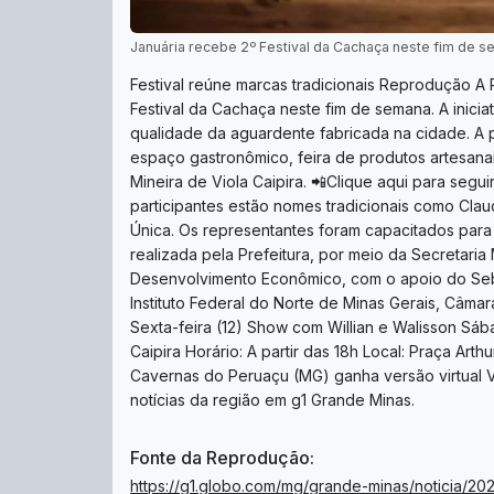
Januária recebe 2º Festival da Cachaça neste fim de 
Festival reúne marcas tradicionais Reprodução A 
Festival da Cachaça neste fim de semana. A inicia
qualidade da aguardente fabricada na cidade. A
espaço gastronômico, feira de produtos artesana
Mineira de Viola Caipira. 📲Clique aqui para seg
participantes estão nomes tradicionais como Claud
Única. Os representantes foram capacitados para 
realizada pela Prefeitura, por meio da Secretaria
Desenvolvimento Econômico, com o apoio do Sebra
Instituto Federal do Norte de Minas Gerais, Câmara
Sexta-feira (12) Show com Willian e Walisson Sáb
Caipira Horário: A partir das 18h Local: Praça A
Cavernas do Peruaçu (MG) ganha versão virtual 
notícias da região em g1 Grande Minas.
Fonte da Reprodução:
https://g1.globo.com/mg/grande-minas/noticia/20