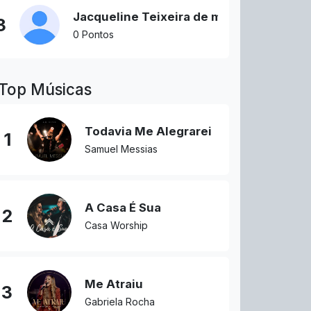
Jacqueline Teixeira de morais
3
0 Pontos
Top Músicas
Todavia Me Alegrarei
1
Samuel Messias
A Casa É Sua
2
Casa Worship
Me Atraiu
3
Gabriela Rocha