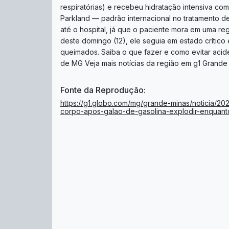
respiratórias) e recebeu hidratação intensiva co
Parkland — padrão internacional no tratamento 
até o hospital, já que o paciente mora em uma reg
deste domingo (12), ele seguia em estado crític
queimados. Saiba o que fazer e como evitar aci
de MG Veja mais notícias da região em g1 Grande
Fonte da Reprodução:
https://g1.globo.com/mg/grande-minas/noticia/
corpo-apos-galao-de-gasolina-explodir-enquanto