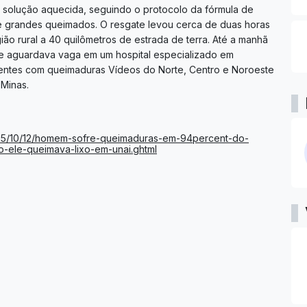
m solução aquecida, seguindo o protocolo da fórmula de
de grandes queimados. O resgate levou cerca de duas horas
ião rural a 40 quilômetros de estrada de terra. Até a manhã
o e aguardava vaga em um hospital especializado em
dentes com queimaduras Vídeos do Norte, Centro e Noroeste
 Minas.
2025/10/12/homem-sofre-queimaduras-em-94percent-do-
-ele-queimava-lixo-em-unai.ghtml