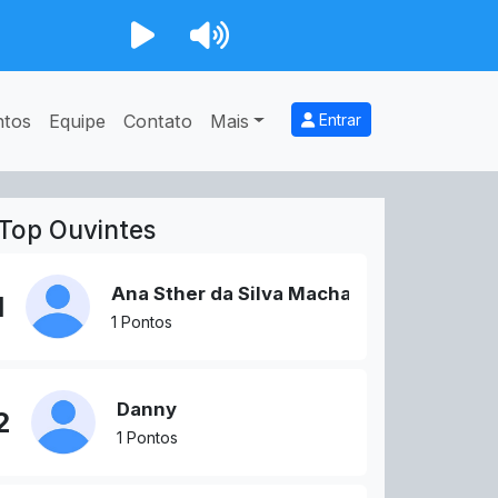
ntos
Equipe
Contato
Mais
Entrar
Top Ouvintes
Ana Sther da Silva Machado
1
1 Pontos
Danny
2
1 Pontos