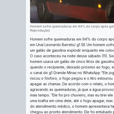
Homem sofre queimaduras em 94% do corpo após galão 
Reprodução)
Homem sofre queimaduras em 94% do corpo após 
em Unaí Leonardo Barreto/ g1 SE Um homem sofr
um galão de gasolina explodir enquanto ele coloc
O caso aconteceu na noite desse sábado (11). Seg
homem usava um galão de cinco litros de gasolina
quando o recipiente, deixado próximo ao fogo, ex
o canal do g1 Grande Minas no WhatsApp “Ele jogo
riscou o fósforo, o fogo pegou e o litro estourou
apagar as chamas. De acordo com o relato, o ho
agravando as queimaduras, já que a água provo
mais tempo. “Ele foi pro chuveiro, mas eu tirei el
uma toalha em cima dele, até o fogo apagar, mas 
do atendimento médico, o homem apresentava hi
chegou ao pronto atendimento. Ele foi entubado