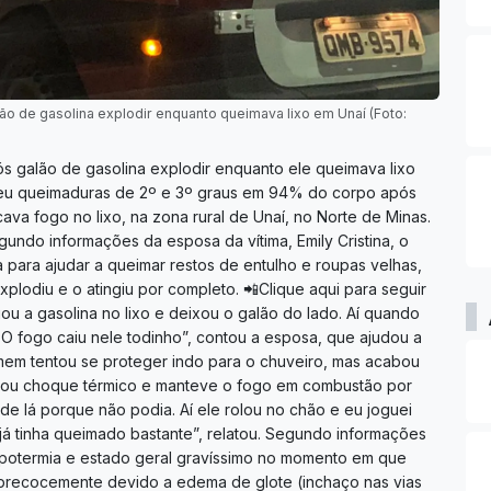
de gasolina explodir enquanto queimava lixo em Unaí (Foto:
galão de gasolina explodir enquanto ele queimava lixo
eu queimaduras de 2º e 3º graus em 94% do corpo após
ava fogo no lixo, na zona rural de Unaí, no Norte de Minas.
undo informações da esposa da vítima, Emily Cristina, o
 para ajudar a queimar restos de entulho e roupas velhas,
plodiu e o atingiu por completo. 📲Clique aqui para seguir
u a gasolina no lixo e deixou o galão do lado. Aí quando
. O fogo caiu nele todinho”, contou a esposa, que ajudou a
mem tentou se proteger indo para o chuveiro, mas acabou
cou choque térmico e manteve o fogo em combustão por
e de lá porque não podia. Aí ele rolou no chão e eu joguei
já tinha queimado bastante”, relatou. Segundo informações
potermia e estado geral gravíssimo no momento em que
 precocemente devido a edema de glote (inchaço nas vias