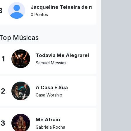
Jacqueline Teixeira de morais
3
0 Pontos
Top Músicas
Todavia Me Alegrarei
1
Samuel Messias
A Casa É Sua
2
Casa Worship
Me Atraiu
3
Gabriela Rocha