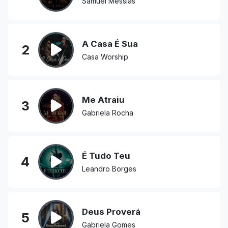
Samuel Messias
A Casa É Sua
2
Casa Worship
Me Atraiu
3
Gabriela Rocha
É Tudo Teu
4
Leandro Borges
Deus Proverá
5
Gabriela Gomes